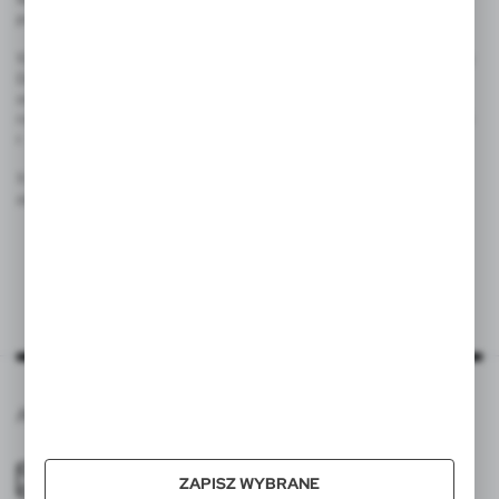
podstawie zgody przed jej cofnięciem.
10. Ma Pan/Pani prawo wniesienia skargi do Prezesa Urzędu Ochrony
Danych Osobowych gdy uzna Pani/Pan, iż przetwarzanie danych
osobowych Pani/Pana dotyczących narusza przepisy ogólnego
rozporządzenia o ochronie danych osobowych z dnia 27 kwietnia 2016
r.
11. Pani/Pana dane nie będą przetwarzane w sposób
zautomatyzowany w tym również w formie profilowania.
Agraf s.c., ul. Górna Wilda 81, 61-563 Poznań
office@agraf.pl
ZAPISZ WYBRANE