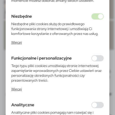
momencie możesz dokonać zmiany swoich ustawień.
Niezbędne
Niezbędne pliki cookies służą do prawidłowego
funkcjonowania strony internetowej i umożliwiają Ci
komfortowe korzystanie z oferowanych przez nas usług.
Pliki cookies odpowiadają na podejmowane przez Ciebie
Więcej
działania w celu m.in. dostosowania Twoich ustawień
preferencji prywatności, logowania czy wypełniania
formularzy. Dzięki plikom cookies strona, z której
Funkcjonalne i personalizacyjne
korzystasz, może działać bez zakłóceń.
Tego typu pliki cookies umożliwiają stronie internetowej
zapamiętanie wprowadzonych przez Ciebie ustawień oraz
Doming NFC to połączenie tradycyjnej techniki domingu z
personalizację określonych funkcjonalności czy
NFC (komunikacja bezprzewodowa oparta na technologii
prezentowanych treści.
zbliżeniowej).
Dzięki tym plikom cookies możemy zapewnić Ci większy
Pod nadrukiem znajduje się chip NFC, na którym można
Więcej
komfort korzystania z funkcjonalności naszej strony
zapisać użyteczne dla klienta informacje: adres landing page
poprzez dopasowanie jej do Twoich indywidualnych
czy link do filmu.
preferencji. Wyrażenie zgody na funkcjonalne i
Analityczne
personalizacyjne pliki cookies gwarantuje dostępność
większej ilości funkcji na stronie.
Analityczne pliki cookies pomagają nam rozwijać się i