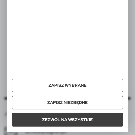
*Rozmiar naklejki nie może być mniejszy niż Chip NFC.
ZAPISZ WYBRANE
ZAPISZ NIEZBĘDNE
Agraf s.c., ul. Górna Wilda 81, 61-563 Poznań
ZEZWÓL NA WSZYSTKIE
office@agraf.pl