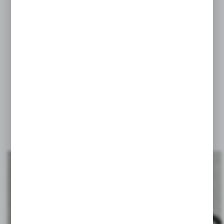
SMYCZ REKLAMOWA
BRELOK
STACJA POGODY
KALKULATOR
ORGANIZER NA BIURKO
z wyjątkiem metalu, który zakłóca sygnał NFC.
Przykłady znakowania techniką Doming NFC: