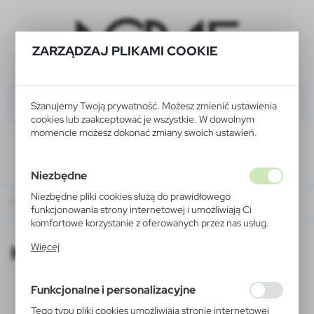
ZARZĄDZAJ PLIKAMI COOKIE
Szanujemy Twoją prywatność. Możesz zmienić ustawienia
cookies lub zaakceptować je wszystkie. W dowolnym
momencie możesz dokonać zmiany swoich ustawień.
Niezbędne
Niezbędne pliki cookies służą do prawidłowego
KATALOGI ONLINE
funkcjonowania strony internetowej i umożliwiają Ci
komfortowe korzystanie z oferowanych przez nas usług.
Pliki cookies odpowiadają na podejmowane przez Ciebie
KATALOGI ONLINE
Więcej
działania w celu m.in. dostosowania Twoich ustawień
preferencji prywatności, logowania czy wypełniania
formularzy. Dzięki plikom cookies strona, z której
Funkcjonalne i personalizacyjne
korzystasz, może działać bez zakłóceń.
Tego typu pliki cookies umożliwiają stronie internetowej