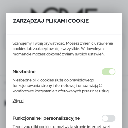
ZARZĄDZAJ PLIKAMI COOKIE
Szanujemy Twoją prywatność. Możesz zmienić ustawienia
cookies lub zaakceptować je wszystkie. W dowolnym
momencie możesz dokonać zmiany swoich ustawień.
Niezbędne
Niezbędne pliki cookies służą do prawidłowego
KATALOGI ONLINE
funkcjonowania strony internetowej i umożliwiają Ci
komfortowe korzystanie z oferowanych przez nas usług.
Pliki cookies odpowiadają na podejmowane przez Ciebie
KATALOGI ONLINE
Więcej
działania w celu m.in. dostosowania Twoich ustawień
preferencji prywatności, logowania czy wypełniania
formularzy. Dzięki plikom cookies strona, z której
Funkcjonalne i personalizacyjne
korzystasz, może działać bez zakłóceń.
Tego typu pliki cookies umożliwiają stronie internetowej