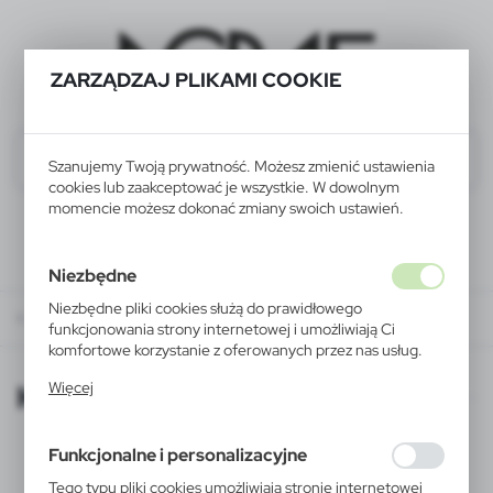
ZARZĄDZAJ PLIKAMI COOKIE
Szanujemy Twoją prywatność. Możesz zmienić ustawienia
cookies lub zaakceptować je wszystkie. W dowolnym
momencie możesz dokonać zmiany swoich ustawień.
Niezbędne
Niezbędne pliki cookies służą do prawidłowego
KATALOGI ONLINE
funkcjonowania strony internetowej i umożliwiają Ci
komfortowe korzystanie z oferowanych przez nas usług.
Pliki cookies odpowiadają na podejmowane przez Ciebie
KATALOGI ONLINE
Więcej
działania w celu m.in. dostosowania Twoich ustawień
preferencji prywatności, logowania czy wypełniania
formularzy. Dzięki plikom cookies strona, z której
Funkcjonalne i personalizacyjne
korzystasz, może działać bez zakłóceń.
Tego typu pliki cookies umożliwiają stronie internetowej