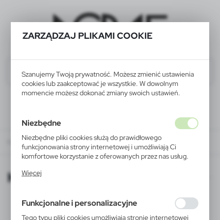
ZARZĄDZAJ PLIKAMI COOKIE
Szanujemy Twoją prywatność. Możesz zmienić ustawienia
cookies lub zaakceptować je wszystkie. W dowolnym
momencie możesz dokonać zmiany swoich ustawień.
Niezbędne
Niezbędne pliki cookies służą do prawidłowego
KATALOGI ONLINE
funkcjonowania strony internetowej i umożliwiają Ci
komfortowe korzystanie z oferowanych przez nas usług.
Pliki cookies odpowiadają na podejmowane przez Ciebie
KATALOGI ONLINE
Więcej
działania w celu m.in. dostosowania Twoich ustawień
preferencji prywatności, logowania czy wypełniania
formularzy. Dzięki plikom cookies strona, z której
Funkcjonalne i personalizacyjne
korzystasz, może działać bez zakłóceń.
Tego typu pliki cookies umożliwiają stronie internetowej