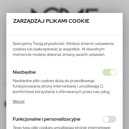
ZARZĄDZAJ PLIKAMI COOKIE
Szanujemy Twoją prywatność. Możesz zmienić ustawienia
cookies lub zaakceptować je wszystkie. W dowolnym
momencie możesz dokonać zmiany swoich ustawień.
Niezbędne
Niezbędne pliki cookies służą do prawidłowego
KATALOGI ONLINE
funkcjonowania strony internetowej i umożliwiają Ci
komfortowe korzystanie z oferowanych przez nas usług.
Pliki cookies odpowiadają na podejmowane przez Ciebie
KATALOGI ONLINE
Więcej
działania w celu m.in. dostosowania Twoich ustawień
preferencji prywatności, logowania czy wypełniania
formularzy. Dzięki plikom cookies strona, z której
Funkcjonalne i personalizacyjne
korzystasz, może działać bez zakłóceń.
Tego typu pliki cookies umożliwiają stronie internetowej