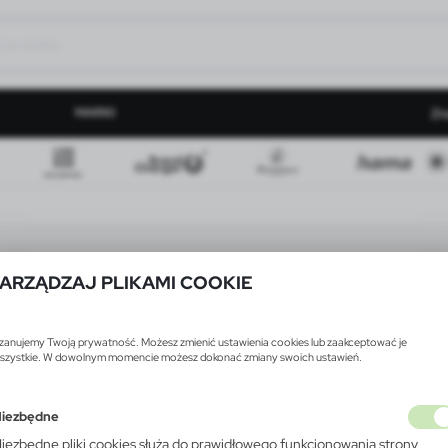
MARKI
Zn
ARZĄDZAJ PLIKAMI COOKIE
zanujemy Twoją prywatność. Możesz zmienić ustawienia cookies lub zaakceptować je
szystkie. W dowolnym momencie możesz dokonać zmiany swoich ustawień.
iezbędne
iezbędne pliki cookies służą do prawidłowego funkcjonowania strony