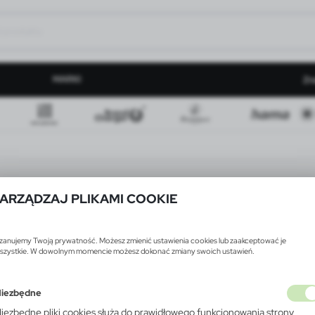
MARKI
Zn
ARZĄDZAJ PLIKAMI COOKIE
zanujemy Twoją prywatność. Możesz zmienić ustawienia cookies lub zaakceptować je
szystkie. W dowolnym momencie możesz dokonać zmiany swoich ustawień.
iezbędne
iezbędne pliki cookies służą do prawidłowego funkcjonowania strony