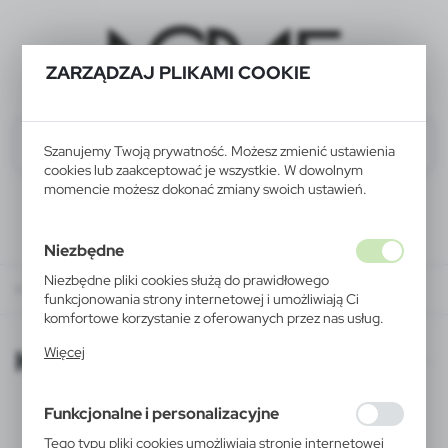
ZARZĄDZAJ PLIKAMI COOKIE
Szanujemy Twoją prywatność. Możesz zmienić ustawienia
cookies lub zaakceptować je wszystkie. W dowolnym
momencie możesz dokonać zmiany swoich ustawień.
Niezbędne
Niezbędne pliki cookies służą do prawidłowego
KATALOGI ONLINE
funkcjonowania strony internetowej i umożliwiają Ci
komfortowe korzystanie z oferowanych przez nas usług.
Pliki cookies odpowiadają na podejmowane przez Ciebie
KATALOGI ONLINE
Więcej
działania w celu m.in. dostosowania Twoich ustawień
preferencji prywatności, logowania czy wypełniania
formularzy. Dzięki plikom cookies strona, z której
Funkcjonalne i personalizacyjne
korzystasz, może działać bez zakłóceń.
Tego typu pliki cookies umożliwiają stronie internetowej