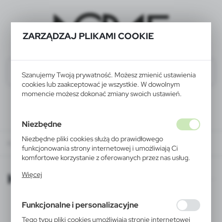
ZARZĄDZAJ PLIKAMI COOKIE
Szanujemy Twoją prywatność. Możesz zmienić ustawienia
cookies lub zaakceptować je wszystkie. W dowolnym
momencie możesz dokonać zmiany swoich ustawień.
Niezbędne
Niezbędne pliki cookies służą do prawidłowego
KATALOGI ONLINE
funkcjonowania strony internetowej i umożliwiają Ci
komfortowe korzystanie z oferowanych przez nas usług.
Pliki cookies odpowiadają na podejmowane przez Ciebie
KATALOGI ONLINE
Więcej
działania w celu m.in. dostosowania Twoich ustawień
preferencji prywatności, logowania czy wypełniania
formularzy. Dzięki plikom cookies strona, z której
Funkcjonalne i personalizacyjne
korzystasz, może działać bez zakłóceń.
Tego typu pliki cookies umożliwiają stronie internetowej