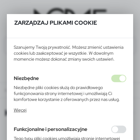
ZARZĄDZAJ PLIKAMI COOKIE
Szanujemy Twoją prywatność. Możesz zmienić ustawienia
cookies lub zaakceptować je wszystkie. W dowolnym
momencie możesz dokonać zmiany swoich ustawień.
Niezbędne
Niezbędne pliki cookies służą do prawidłowego
KATALOGI ONLINE
funkcjonowania strony internetowej i umożliwiają Ci
komfortowe korzystanie z oferowanych przez nas usług.
Pliki cookies odpowiadają na podejmowane przez Ciebie
KATALOGI ONLINE
Więcej
działania w celu m.in. dostosowania Twoich ustawień
preferencji prywatności, logowania czy wypełniania
formularzy. Dzięki plikom cookies strona, z której
Funkcjonalne i personalizacyjne
korzystasz, może działać bez zakłóceń.
Tego typu pliki cookies umożliwiają stronie internetowej