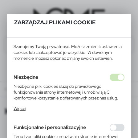
ZARZĄDZAJ PLIKAMI COOKIE
Szanujemy Twoją prywatność. Możesz zmienić ustawienia
cookies lub zaakceptować je wszystkie. W dowolnym
momencie możesz dokonać zmiany swoich ustawień.
Niezbędne
Niezbędne pliki cookies służą do prawidłowego
KATALOGI ONLINE
funkcjonowania strony internetowej i umożliwiają Ci
komfortowe korzystanie z oferowanych przez nas usług.
Pliki cookies odpowiadają na podejmowane przez Ciebie
KATALOGI ONLINE
Więcej
działania w celu m.in. dostosowania Twoich ustawień
preferencji prywatności, logowania czy wypełniania
formularzy. Dzięki plikom cookies strona, z której
Funkcjonalne i personalizacyjne
korzystasz, może działać bez zakłóceń.
Tego typu pliki cookies umożliwiają stronie internetowej