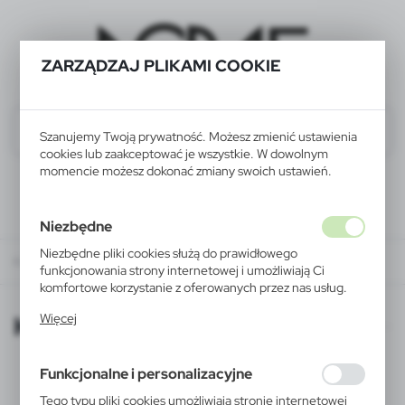
ZARZĄDZAJ PLIKAMI COOKIE
Szanujemy Twoją prywatność. Możesz zmienić ustawienia
cookies lub zaakceptować je wszystkie. W dowolnym
momencie możesz dokonać zmiany swoich ustawień.
Niezbędne
Niezbędne pliki cookies służą do prawidłowego
KATALOGI ONLINE
funkcjonowania strony internetowej i umożliwiają Ci
komfortowe korzystanie z oferowanych przez nas usług.
Pliki cookies odpowiadają na podejmowane przez Ciebie
KATALOGI ONLINE
Więcej
działania w celu m.in. dostosowania Twoich ustawień
preferencji prywatności, logowania czy wypełniania
formularzy. Dzięki plikom cookies strona, z której
Funkcjonalne i personalizacyjne
korzystasz, może działać bez zakłóceń.
Tego typu pliki cookies umożliwiają stronie internetowej