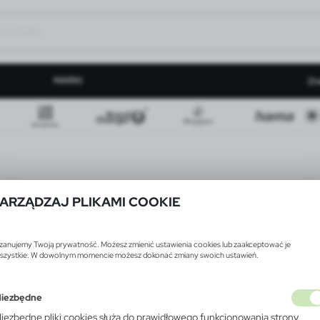
MARKI
Zn
ARZĄDZAJ PLIKAMI COOKIE
zanujemy Twoją prywatność. Możesz zmienić ustawienia cookies lub zaakceptować je
szystkie. W dowolnym momencie możesz dokonać zmiany swoich ustawień.
iezbędne
iezbędne pliki cookies służą do prawidłowego funkcjonowania strony