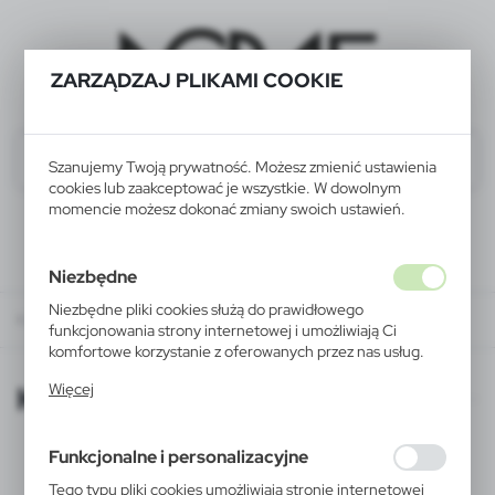
ZARZĄDZAJ PLIKAMI COOKIE
Szanujemy Twoją prywatność. Możesz zmienić ustawienia
cookies lub zaakceptować je wszystkie. W dowolnym
momencie możesz dokonać zmiany swoich ustawień.
Niezbędne
Niezbędne pliki cookies służą do prawidłowego
KATALOGI ONLINE
funkcjonowania strony internetowej i umożliwiają Ci
komfortowe korzystanie z oferowanych przez nas usług.
Pliki cookies odpowiadają na podejmowane przez Ciebie
KATALOGI ONLINE
Więcej
działania w celu m.in. dostosowania Twoich ustawień
preferencji prywatności, logowania czy wypełniania
formularzy. Dzięki plikom cookies strona, z której
Funkcjonalne i personalizacyjne
korzystasz, może działać bez zakłóceń.
Tego typu pliki cookies umożliwiają stronie internetowej