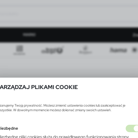
MARKI
Zn
ARZĄDZAJ PLIKAMI COOKIE
zanujemy Twoją prywatność. Możesz zmienić ustawienia cookies lub zaakceptować je
szystkie. W dowolnym momencie możesz dokonać zmiany swoich ustawień.
iezbędne
iezbędne pliki cookies służą do prawidłowego funkcjonowania strony