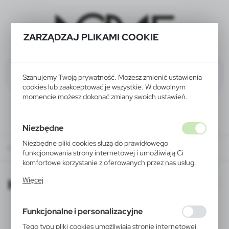
ZARZĄDZAJ PLIKAMI COOKIE
Szanujemy Twoją prywatność. Możesz zmienić ustawienia
cookies lub zaakceptować je wszystkie. W dowolnym
momencie możesz dokonać zmiany swoich ustawień.
Niezbędne
Niezbędne pliki cookies służą do prawidłowego
KATALOGI ONLINE
funkcjonowania strony internetowej i umożliwiają Ci
komfortowe korzystanie z oferowanych przez nas usług.
Pliki cookies odpowiadają na podejmowane przez Ciebie
KATALOGI ONLINE
Więcej
działania w celu m.in. dostosowania Twoich ustawień
preferencji prywatności, logowania czy wypełniania
formularzy. Dzięki plikom cookies strona, z której
Funkcjonalne i personalizacyjne
korzystasz, może działać bez zakłóceń.
Tego typu pliki cookies umożliwiają stronie internetowej