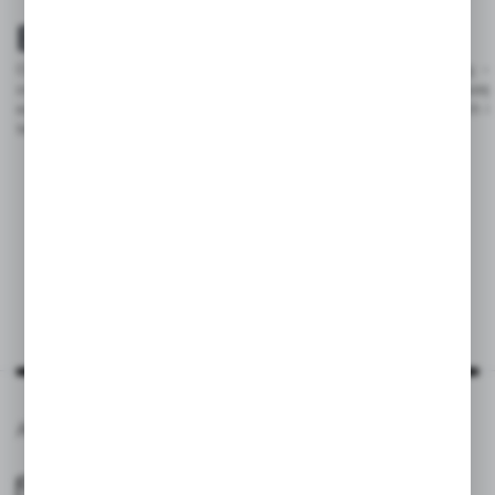
EUROPEANSOURCING
Od 2008 roku AXPOL Trading jest partnerem European Sourcing –
organizatora targów branżowych oraz właściciela największej
europejskiej platformy B2B dedykowanej dla artykułów reklamowych i
tekstyliów (ponad 400 dostawców).
Agraf s.c., ul. Górna Wilda 81, 61-563 Poznań
office@agraf.pl