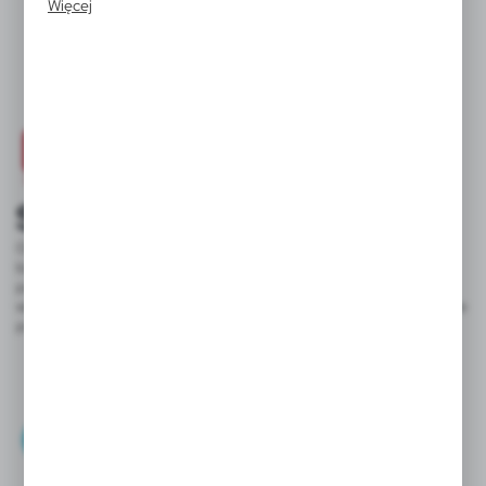
Więcej
naszych komunikatów na podstawie analizy Twoich
upodobań oraz Twoich zwyczajów dotyczących
przeglądanej witryny internetowej. Treści promocyjne
mogą pojawić się na stronach podmiotów trzecich lub firm
będących naszymi partnerami oraz innych dostawców
usług. Firmy te działają w charakterze pośredników
prezentujących nasze treści w postaci wiadomości, ofert,
komunikatów mediów społecznościowych.
SWB
Od 2003 roku AXPOL Trading uczestniczy w programie Solidni w
biznesie, którego celem jest konsolidacja branży, budowanie
partnerskiego wizerunku uczestniczących w nim firm, wyłanianie
wiarygodnych klientów oraz wywieranie realnego wpływu na nierzetelne
podmioty.